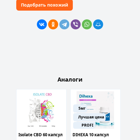
Подобрать похожий
Аналоги
5мг
Лучшая цена
300
PROFI
псул
Isolate CBD 60 капсул
DIHEXA 10 капсул
Корди
40% 60