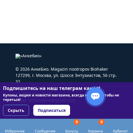
© 2026 АнкеБио. Magazin nootropov Biohaker
127299, г. Москва, ул. Шоссе Энтузиастов, 56 стр.
32
Подпишитесь на наш телеграм канал!
+7 (495) 227-22-05
+7 (985) 227-22-05
Купоны, акции и новости магазина, всегда на связи чтобы не
теряться!
Email:
ankebiorus@gmail.com
Скрыть
Подписаться
0
0
Разделы сайта
Избранное
Сообщение
Бонусы
Корзина
Кабинет