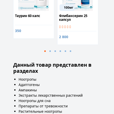
100мг
Таурин 60 капс
Флибансерин 25
CJC 12
ы
капсул
жирос
актив
350
2 800
1 600
Данный товар представлен в
разделах
Ноотропы
Адаптогены
Ампакины
Экстракты лекарственных растений
Ноотропы для сна
Препараты от тревожности
Растительные ноотропы