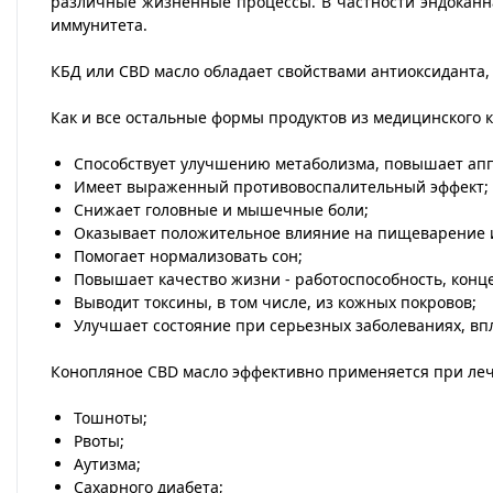
различные жизненные процессы. В частности эндоканна
иммунитета.
КБД или CBD масло обладает свойствами антиоксиданта,
Как и все остальные формы продуктов из медицинского 
Способствует улучшению метаболизма, повышает апп
Имеет выраженный противовоспалительный эффект;
Снижает головные и мышечные боли;
Оказывает положительное влияние на пищеварение 
Помогает нормализовать сон;
Повышает качество жизни - работоспособность, кон
Выводит токсины, в том числе, из кожных покровов;
Улучшает состояние при серьезных заболеваниях, вп
Конопляное CBD масло эффективно применяется при ле
Тошноты;
Рвоты;
Аутизма;
Сахарного диабета;