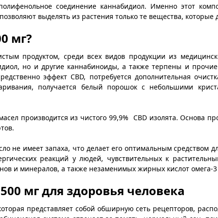
олифенольное соединение каннабидиол. Именно этот компо
позволяют выделять из растения только те вещества, которые 
0 мг?
стым продуктом, среди всех видов продукции из медицинск
идиол, но и другие каннабиноиды, а также терпены и прочие
средственно эффект CBD, потребуется дополнительная очист
аривания, получается белый порошок с небольшими криста
асел производится из чистого 99,9% CBD изолята. Основа пр
тов.
ло не имеет запаха, что делает его оптимальным средством дл
лергических реакций у людей, чувствительных к растительны
нов и минералов, а также незаменимых жирных кислот омега-3 
500 мг для здоровья человека
которая представляет собой обширную сеть рецепторов, распо