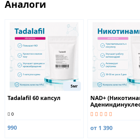
Аналоги
5мг
Tadalafil 60 капсул
NAD+ (Никотин
Адениндинукле
0
990
от 1 390