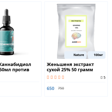
Nature
100мг
 (Каннабидиол
Женьшеня экстракт
 50мл против
сухой 25% 50 грамм
 и мигрени
Ginseng
5
650
750