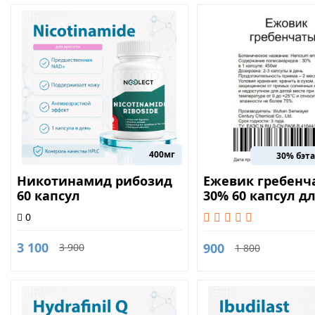
400мг
30% бэт
Никотинамид рибозид
Ежевик гребенч
60 капсул
30% 60 капсул д
нормализации
0
обменных проце
3 100
900
3 900
1 800