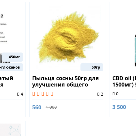
450мг
а-глюканов
50гр
атый
Пыльца сосны 50гр для
CBD oil
ля
улучшения общего
1500мг)
самочувствия
стресса
0
4
2
ссов
3 500
560
1 000