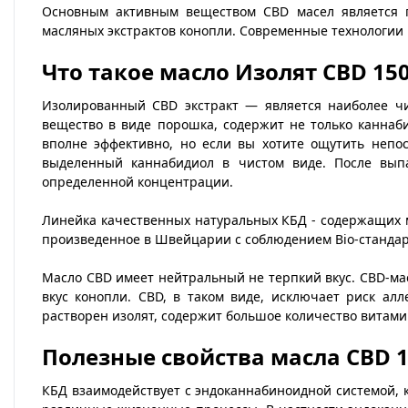
Основным активным веществом CBD масел является п
масляных экстрактов конопли. Современные технологии 
Что такое масло Изолят CBD 150
Изолированный CBD экстракт — является наиболее чи
вещество в виде порошка, содержит не только каннаб
вполне эффективно, но если вы хотите ощутить непо
выделенный каннабидиол в чистом виде. После вып
определенной концентрации.
Линейка качественных натуральных КБД - содержащих м
произведенное в Швейцарии с соблюдением Bio-стандар
Масло CBD имеет нейтральный не терпкий вкус. CBD-мас
вкус конопли. CBD, в таком виде, исключает риск ал
растворен изолят, содержит большое количество витами
Полезные свойства масла CBD 1
КБД взаимодействует с эндоканнабиноидной системой, 