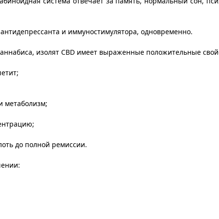
биноидная система отвечает за память, нормальный сон, пс
 антидепрессанта и иммуностимулятора, одновременно.
каннабиса, изолят CBD имеет выраженные положительные свойс
етит;
и метаболизм;
центрацию;
лоть до полной ремиссии.
чении: