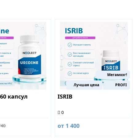
Мегамозг!
Лучшая цена
PROFI
60 капсул
ISRIB
0
от 1 400
740