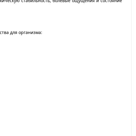
ихическую стабильность, болевые ощущения и состояние
тва для организма: