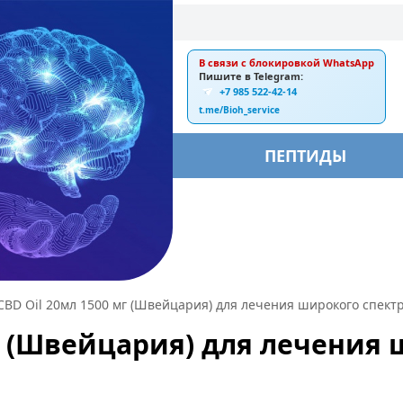
В связи с блокировкой WhatsApp
E-mail:
Пишите в Telegram:
+7 985 522-42-14
ankebiorus@gmail.com
t.me/Bioh_service
БЫ
ПЕПТИДЫ
 CBD Oil 20мл 1500 мг (Швейцария) для лечения широкого спект
 мг (Швейцария) для лечения