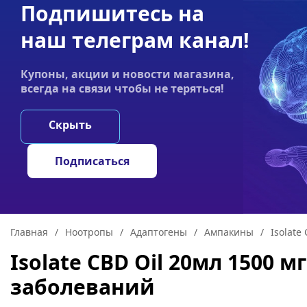
Подпишитесь на
Акции
Оплата
Статьи
Контакты
наш телеграм канал!
График работы:
Купоны, акции и новости магазина,
Пн-пт 9:00–19:00
всегда на связи чтобы не теряться!
НООТРОПЫ
ГРИ
Скрыть
Подписаться
Главная
/
Ноотропы
/
Адаптогены
/
Ампакины
/
Isolate
Isolate CBD Oil 20мл 1500
заболеваний