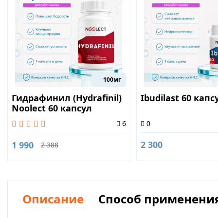
100мг
Гидрафинил (Hydrafinil)
Ibudilast 60 капс
Nooleсt 60 капсул
0
6
2 300
1 990
2 388
Описание
Способ применени