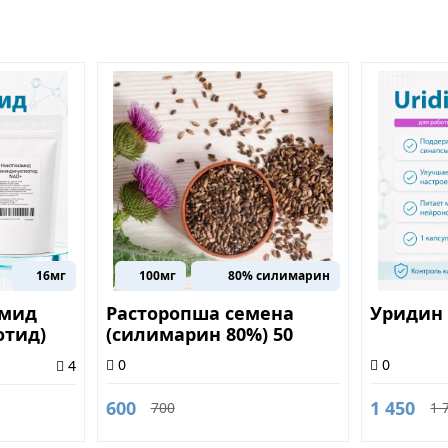
16мг
100мг
80% силимарин
амид
Расторопша семена
Уридин 
отид)
(силимарин 80%) 50
грамм
0
0
4
600
1 450
700
1 