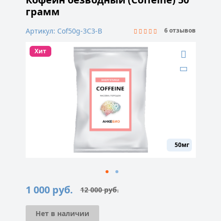
грамм
Артикул: Cof50g-3C3-B
6 отзывов
Хит
50мг
1 000
руб.
12 000
руб.
Первоначальная
Текущая
цена
цена:
составляла
1
12
000 руб..
Нет в наличии
000 руб..