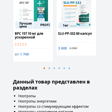
Лучшая
PROFI
1мг
2
цена
0гр
BPC 157 10 мг для
SLU-PP-332 60 капсул
Мелан
ускоренной
для з
регенерации и
защиты от токсинов
3 600
от 1 2
3 960
от 1 700
Данный товар представлен в
разделах
Ноотропы
Ноотропы энергетики
Ноотропы со стимулирующим эффектом
Ноотропы спортивное питание