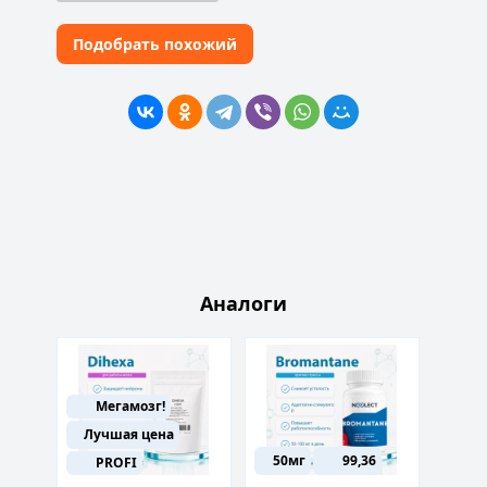
Подобрать похожий
Аналоги
Мегамозг!
Лучшая цена
50мг
99,36
50м
PROFI