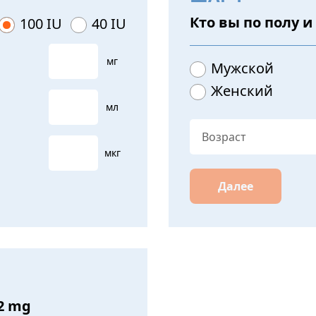
Кто вы по полу и
100 IU
40 IU
мг
Мужской
Женский
мл
мкг
Далее
2 mg