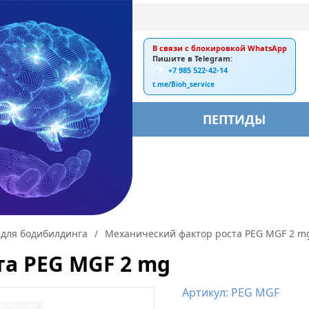
В связи с блокировкой WhatsApp
E-mail:
Пишите в Telegram:
+7 985 522-42-14
ankebiorus@gmail.com
t.me/Bioh_service
БЫ
ПЕПТИДЫ
для бодибилдинга
/
Механический фактор роста PEG MGF 2 m
а PEG MGF 2 mg
Артикул: PEG MGF