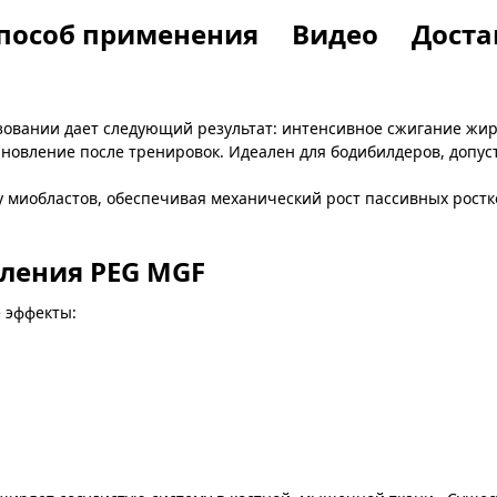
пособ применения
Видео
Доста
ьзовании дает следующий результат: интенсивное сжигание ж
овление после тренировок. Идеален для бодибилдеров, допу
 миобластов, обеспечивая механический рост пассивных рост
бления PEG MGF
 эффекты: