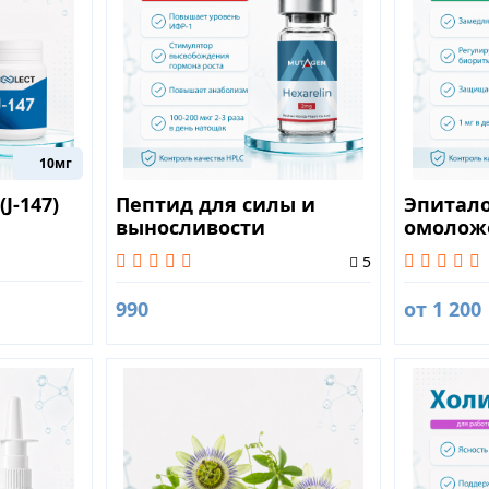
10мг
J-147)
Пептид для силы и
Эпитало
выносливости
омолож
Гексарелин (Hexarelin)
повыше
5
2mg
выносл
990
от 1 200