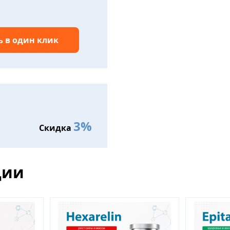
ь в один клик
3%
Скидка
ции