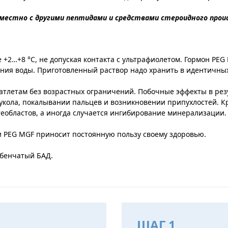
местно с другими пептидами и средствами стероидного прои
+2…+8 °C, не допуская контакта с ультрафиолетом. Гормон PE
ния воды. Приготовленный раствор надо хранить в идентичных 
атлетам без возрастных ограничений. Побочные эффекты в рез
укола, покалывании пальцев и возникновении припухлостей. К
еобластов, а иногда случается ингибирование минерализации.
 PEG MGF приносит постоянную пользу своему здоровью.
ебенчатый БАД
.
ШАГ 1