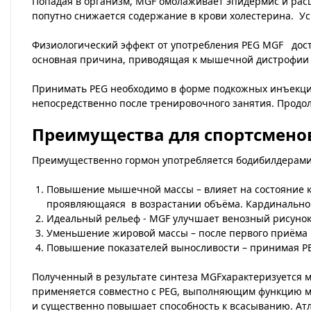
Попадая в организм, MGF омолаживает эпидермис и рас
попутно снижается содержание в крови холестерина. Уси
Физиологический эффект от употребления PEG MGF дост
основная причина, приводящая к мышечной дистрофии 
Принимать PEG необходимо в форме подкожных инъекций с
непосредственно после тренировочного занятия. Продолж
Преимущества для спортсмено
Преимущественно гормон употребляется бодибилдерами
Повышение мышечной массы – влияет на состояние к
проявляющаяся в возрастании объёма. Кардинально 
Идеальный рельеф - MGF улучшает венозный рисунок 
Уменьшение жировой массы – после первого приёма 
Повышение показателей выносливости – принимая PEG
Полученный в результате синтеза MGFхарактеризуется 
применяется совместно с PEG, выполняющим функцию м
и существенно повышает способность к всасыванию. Атл