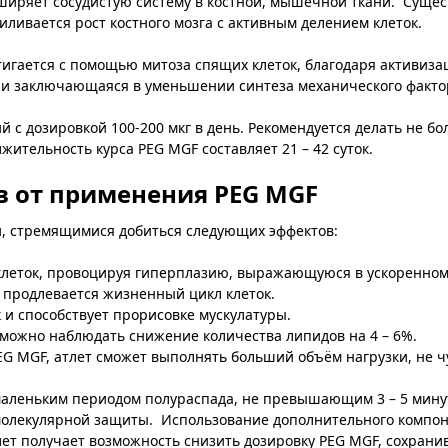
ширяет сосудистую систему в костной, мышечной ткани. Сущес
ливается рост костного мозга с активным делением клеток.
игается с помощью митоза спящих клеток, благодаря активиза
и заключающаяся в уменьшении синтеза механического фактор
 дозировкой 100-200 мкг в день. Рекомендуется делать не бол
ительность курса PEG MGF составляет 21 – 42 суток.
в от применения PEG MGF
, стремящимися добиться следующих эффектов:
леток, провоцируя гиперплазию, выражающуюся в ускоренном
продлевается жизненный цикл клеток.
и способствует прорисовке мускулатуры.
можно наблюдать снижение количества липидов на 4 – 6%.
 MGF, атлет сможет выполнять больший объём нагрузки, не ч
маленьким периодом полураспада, не превышающим 3 – 5 минут
олекулярной защиты. Использование дополнительного компоне
ет получает возможность снизить дозировку PEG MGF, сохрани