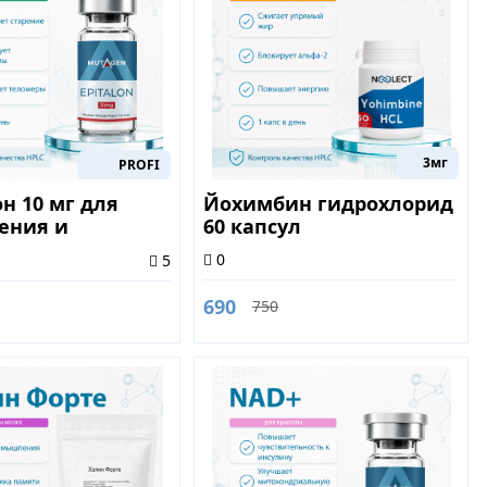
3мг
PROFI
н 10 мг для
Йохимбин гидрохлорид
ения и
60 капсул
ния
0
5
ивости
690
750