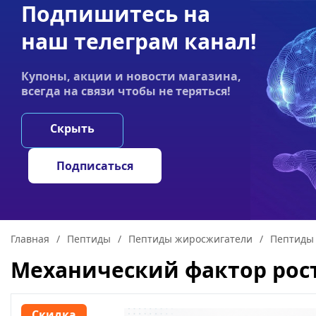
Подпишитесь на
Акции
Оплата
Статьи
Контакты
наш телеграм канал!
График работы:
Купоны, акции и новости магазина,
Пн-пт 9:00–19:00
всегда на связи чтобы не теряться!
НООТРОПЫ
ГРИ
Скрыть
Подписаться
Главная
/
Пептиды
/
Пептиды жиросжигатели
/
Пептиды 
Механический фактор рост
Скидка