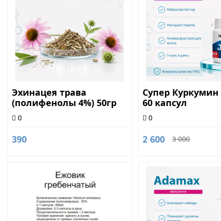
Эхинацея трава
Супер Куркумин (
(полифенолы 4%) 50гр
60 капсул
0
0
390
2 600
3 000