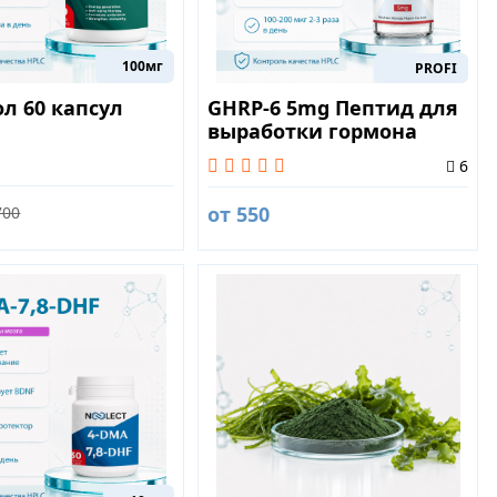
100мг
PROFI
л 60 капсул
GHRP-6 5mg Пептид для
выработки гормона
роста
6
от 550
700