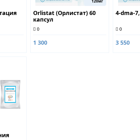
120мг
ьтация
Orlistat (Орлистат) 60
4-dma-7
капсул
0
0
1 300
3 550
ния