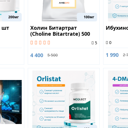
200мг
100мг
 шт
Холин Битартрат
Ибухино
(Choline Bitartrate) 500
грамм
0
5
1 990
4 400
2 
5 500