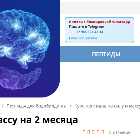
В связи с блокировкой WhatsApp
E-mail:
Пишите в Telegram:
+7 985 522-42-14
ankebiorus@gmail.com
t.me/Bioh_service
БЫ
ПЕПТИДЫ
/
Пептиды для бодибилдинга
/
Курс пептидов на силу и масс
ассу на 2 месяца
5 отзывов