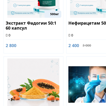
500мг
Экстракт Фадогии 50:1
Нефирацетам 50
60 капсул
0
0
2 800
2 400
3 000