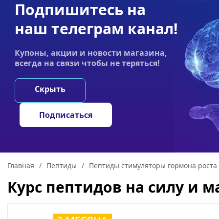
Подпишитесь на
Акции
Оплата
Статьи
Контакты
наш телеграм канал!
График работы:
Купоны, акции и новости магазина,
Пн-пт 9:00–19:00
всегда на связи чтобы не теряться!
НООТРОПЫ
ГРИ
Скрыть
Подписаться
Главная
/
Пептиды
/
Пептиды стимуляторы гормона роста
Курс пептидов на силу и м