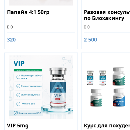
Папайя 4:1 50гр
Разовая консул
по Биохакингу
0
0
320
2 500
VIP 5mg
Курс для похуде