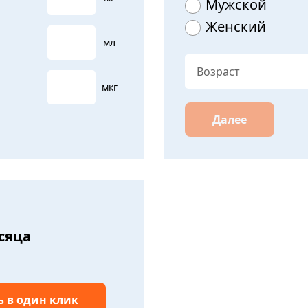
Мужской
Женский
мл
мкг
Далее
есяца
ь в один клик