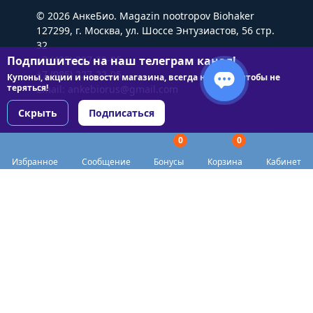
© 2026 АнкеБио. Magazin nootropov Biohaker
127299, г. Москва, ул. Шоссе Энтузиастов, 56 стр.
32
Подпишитесь на наш телеграм канал!
+7 (495) 227-22-05
+7 (985) 227-22-05
Купоны, акции и новости магазина, всегда на связи чтобы не
теряться!
Email:
ankebiorus@gmail.com
Скрыть
Подписаться
0
0
Разделы сайта
Избранное
Сообщение
Бонусы
Корзина
Кабинет
Категории
Доставка
Biohacker Host в соцсетях