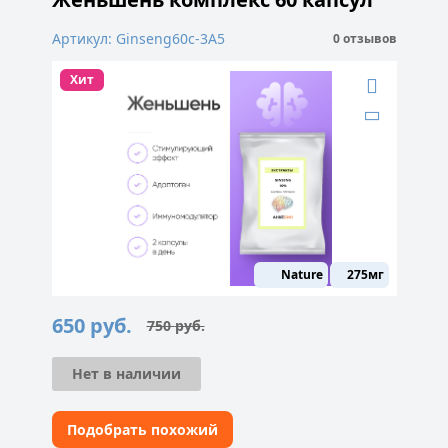
Артикул: Ginseng60c-3A5
0 отзывов
Хит
Nature
275мг
650
руб.
750
руб.
Первоначальная
Текущая
цена
цена:
составляла
650 руб..
750 руб..
Нет в наличии
Подобрать похожий