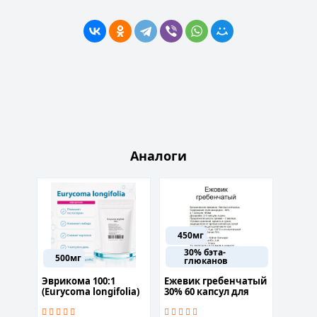
Аналоги
450мг
30% бэта-
500мг
P
глюканов
Эврикома 100:1
Ежевик гребенчатый
Tesam
(Eurycoma longifolia)
30% 60 капсул для
(Теса
60 капсул
нормализации
TH950
обменных процессов