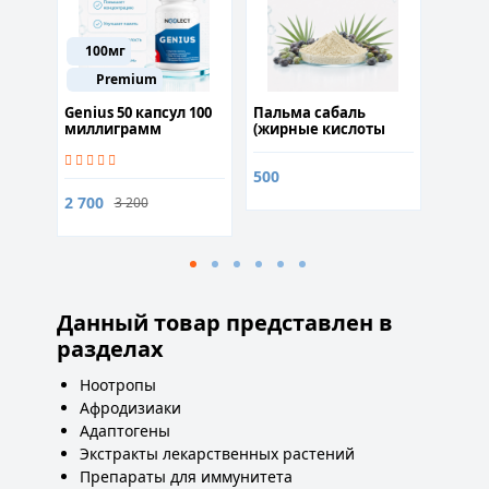
100мг
Premium
 60%)
Genius 50 капсул 100
Пальма сабаль
Курс 
миллиграмм
(жирные кислоты
массу
25%) 50гр
500
2 700
9 890
3 200
Данный товар представлен в
разделах
Ноотропы
Афродизиаки
Адаптогены
Экстракты лекарственных растений
Препараты для иммунитета