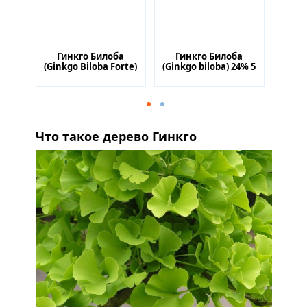
ба
Гинкго Билоба
Гинкго Билоба
Ги
4% 10
(Ginkgo Biloba Forte)
(Ginkgo biloba) 24% 5
(Ginkg
капсулы 60 капсул
грамм
Что такое дерево Гинкго