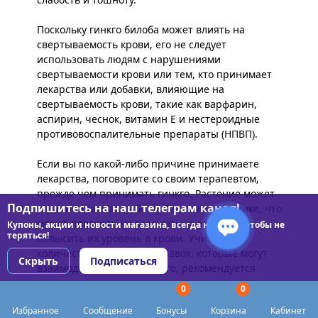
Поскольку гинкго билоба может влиять на
свертываемость крови, его не следует
использовать людям с нарушениями
свертываемости крови или тем, кто принимает
лекарства или добавки, влияющие на
свертываемость крови, такие как варфарин,
аспирин, чеснок, витамин Е и нестероидные
противовоспалительные препараты (НПВП).
Если вы по какой-либо причине принимаете
лекарства, поговорите со своим терапевтом,
прежде чем принимать гинкго. Растение может
Подпишитесь на наш телеграм канал!
ограничивать выработку белка в кишечнике, что
может повлиять на всасывание лекарств и
Купоны, акции и новости магазина, всегда на связи чтобы не
теряться!
повысить их уровень в крови. Учитывая
количество лекарств и добавок, которые могут
Скрыть
Подписаться
взаимодействовать с гинкго, рекомендуется
проконсультироваться с вашим лечащим
0
0
врачом, прежде чем принимать гинкго.
Избранное
Сообщение
Бонусы
Корзина
Кабинет