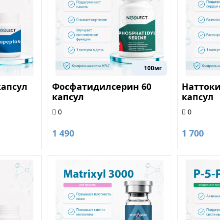
100мг
капсул
Фосфатидилсерин 60
Наттоки
капсул
капсул
0
0
1 490
1 700