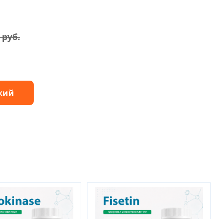
0
руб.
жий