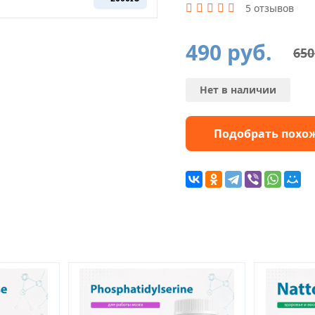
5 отзывов
490
руб.
65
Первоначальная
Текущая
цена
цена:
составляла
490 руб..
650 руб..
Нет в наличии
Подобрать похо