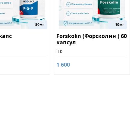
50мг
10мг
 капс
Forskolin (Форсколин ) 60
капсул
0
1 600