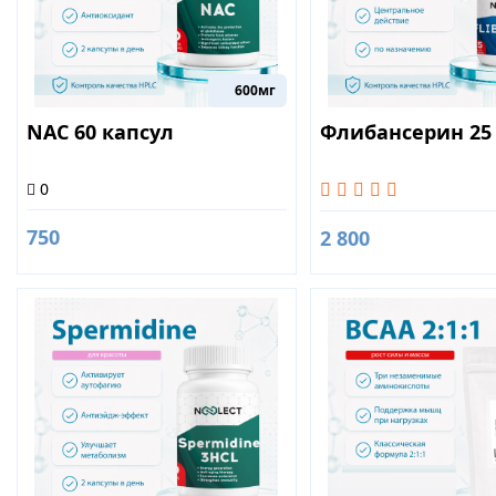
600мг
NAC 60 капсул
Флибансерин 25
0
750
2 800