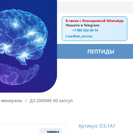
В связи с блокировкой WhatsApp
E-mail:
Пишите в Telegram:
+7 985 522-42-14
ankebiorus@gmail.com
t.me/Bioh_service
БЫ
ПЕПТИДЫ
 минералы
/
Д3 2000ME 60 капсул
Артикул: D3-1A1
2000IU