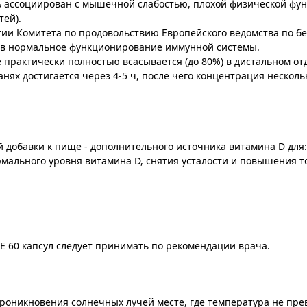
ь ассоциирован с мышечной слабостью, плохой физической фу
тей).
ии Комитета по продовольствию Европейского ведомства по б
м в нормальное функционирование иммунной системы.
практически полностью всасывается (до 80%) в дистальном отд
ях достигается через 4-5 ч, после чего концентрация несколь
 добавки к пище - дополнительного источника витамина D для:
мального уровня витамина D, снятия усталости и повышения т
60 капсул следует принимать по рекомендации врача.
роникновения солнечных лучей месте, где температура не пре