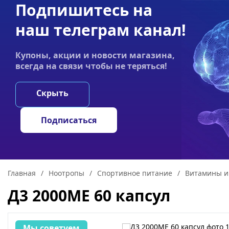
Подпишитесь на
Акции
Оплата
Статьи
Контакты
наш телеграм канал!
График работы:
Купоны, акции и новости магазина,
Пн-пт 9:00–19:00
всегда на связи чтобы не теряться!
НООТРОПЫ
ГРИ
Скрыть
Подписаться
Главная
/
Ноотропы
/
Спортивное питание
/
Витамины и
Д3 2000ME 60 капсул
Мы советуем