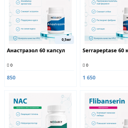
0,5мг
Анастразол 60 капсул
Serrapeptase 60 
0
0
850
1 650