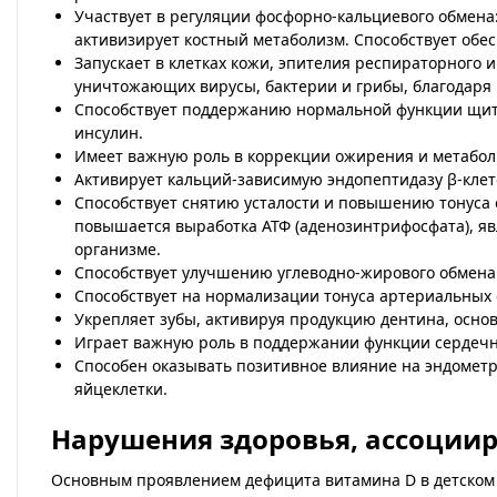
Участвует в регуляции фосфорно-кальциевого обмена
активизирует костный метаболизм. Способствует обе
Запускает в клетках кожи, эпителия респираторного
уничтожающих вирусы, бактерии и грибы, благодаря 
Способствует поддержанию нормальной функции щит
инсулин.
Имеет важную роль в коррекции ожирения и метабо
Активирует кальций-зависимую эндопептидазу β-клет
Способствует снятию усталости и повышению тонуса о
повышается выработка АТФ (аденозинтрифосфата), я
организме.
Способствует улучшению углеводно-жирового обмена.
Способствует на нормализации тонуса артериальных
Укрепляет зубы, активируя продукцию дентина, осно
Играет важную роль в поддержании функции сердечн
Способен оказывать позитивное влияние на эндомет
яйцеклетки.
Нарушения здоровья, ассоции
Основным проявлением дефицита витамина D в детском в