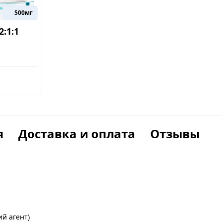
500мг
2:1:1
я
Доставка и оплата
Отзывы
й агент)