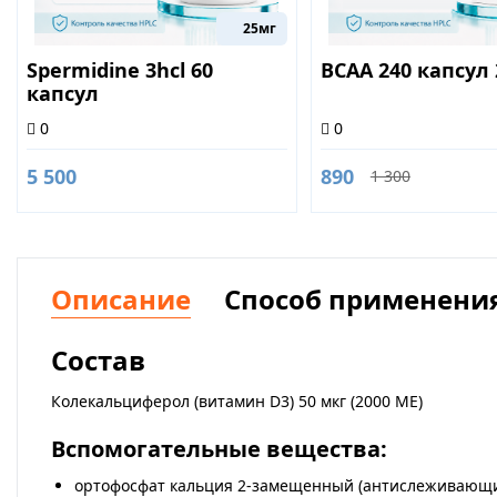
25мг
Spermidine 3hcl 60
BCAA 240 капсул 
капсул
0
0
5 500
890
1 300
Описание
Способ применени
Состав
Колекальциферол (витамин D3) 50 мкг (2000 МЕ)
Вспомогательные вещества:
ортофосфат кальция 2-замещенный (антислеживающи