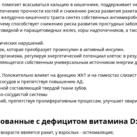
: помогает всасываться кальцию в кишечнике, поддерживает н
спечению прочности костей и снижению риска развития рахита
 и желудочно-кишечного тракта синтез собственных антимикроб
чему способствует снижению риска развития простудных забо
овидной и паращитовидных желез, коры надпочечников, а так
лических нарушений.
ок, которая преобразует проинсулин в активный инсулин.
рганизма, регулируя энергетический потенциал клеток: в резу
вляющегося собственным универсальным источником энергии д
 Положительно влияет на функцию ЖКТ и на гомеостаз слизист
 сосудов и препятствуя повышению АД.
вной составляющей твердой ткани зубов.
о-сосудистой системы
рий, препятствуя пролиферативным процессам, улучшает овари
рованные с дефицитом витамина D
озрасте является рахит, у взрослых - остеомаляция;