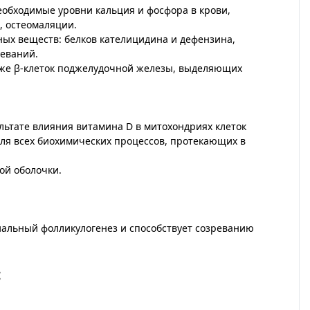
еобходимые уровни кальция и фосфора в крови,
, остеомаляции.
ных веществ: белков кателицидина и дефензина,
леваний.
же β-клеток поджелудочной железы, выделяющих
льтате влияния витамина D в митохондриях клеток
ля всех биохимических процессов, протекающих в
ой оболочки.
альный фолликулогенез и способствует созреванию
: