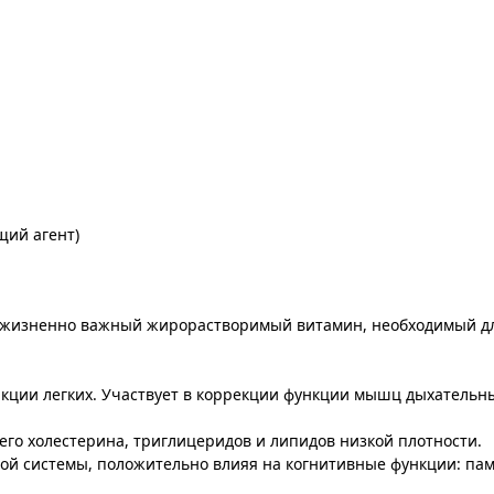
щий агент)
- жизненно важный жирорастворимый витамин, необходимый дл
ции легких. Участвует в коррекции функции мышц дыхательны
го холестерина, триглицеридов и липидов низкой плотности.
ной системы, положительно влияя на когнитивные функции: па