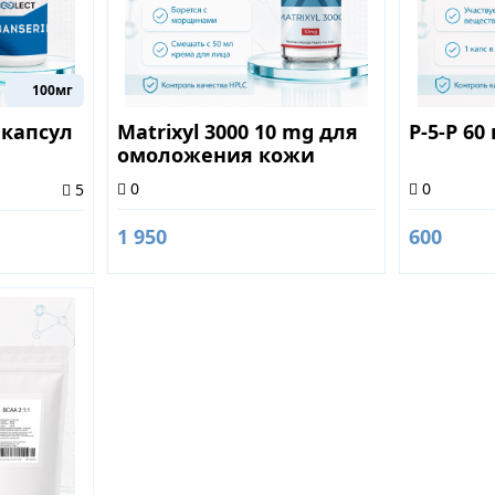
100мг
 капсул
Matrixyl 3000 10 mg для
P-5-P 60
омоложения кожи
0
0
5
1 950
600