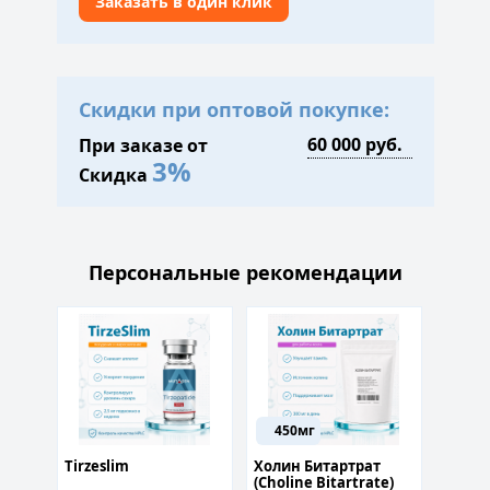
Заказать в один клик
Скидки при оптовой покупке:
При заказе от
3%
Скидка
Персональные рекомендации
450мг
нитин
Tirzeslim
Холин Битартрат
Босве
(Choline Bitartrate)
(босв