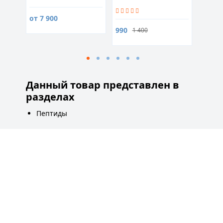
180 капсул
кислот
от 7 900
480
990
1 400
Данный товар представлен в
разделах
Пептиды