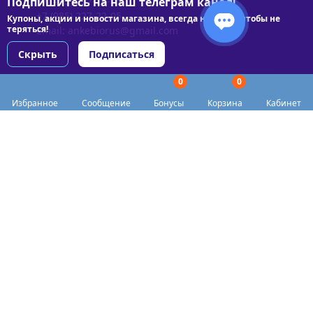
Подпишитесь на наш телеграм канал!
+7 (495) 227-22-05
+7 (985) 227-22-05
Купоны, акции и новости магазина, всегда на связи чтобы не
теряться!
Email:
ankebiorus@gmail.com
Скрыть
Подписаться
0
0
Разделы сайта
Избранное
Сообщение
Бонусы
Корзина
Кабинет
Категории
Доставка
Biohacker Host в соцсетях
Публичная оферта
Политика конфиденциальности
Согласие на обработку персональных данных
Пункты выдачи
Акции