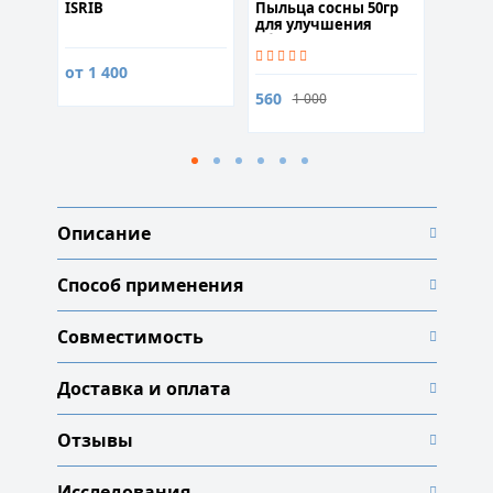
ISRIB
Пыльца сосны 50гр
Ibudil
g) 60
для улучшения
общего
самочувствия
от 1 400
2 300
560
1 000
Описание
Способ применения
Совместимость
Доставка и оплата
Отзывы
Исследования