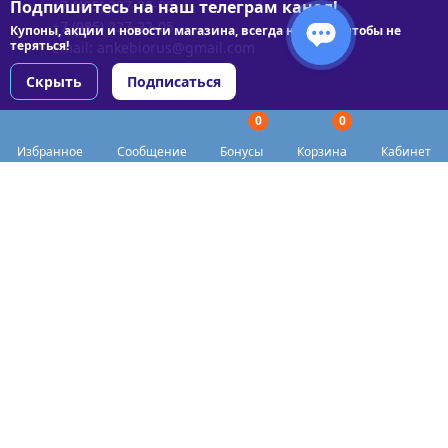
Подпишитесь на наш телеграм канал!
+7 (495) 227-22-05
+7 (985) 227-22-05
Купоны, акции и новости магазина, всегда на связи чтобы не
теряться!
Email:
ankebiorus@gmail.com
Скрыть
Подписаться
0
0
Разделы сайта
Избранное
Сообщение
Бонусы
Корзина
Кабинет
Категории
Доставка
Biohacker Host в соцсетях
Публичная оферта
Политика конфиденциальности
Согласие на обработку персональных данных