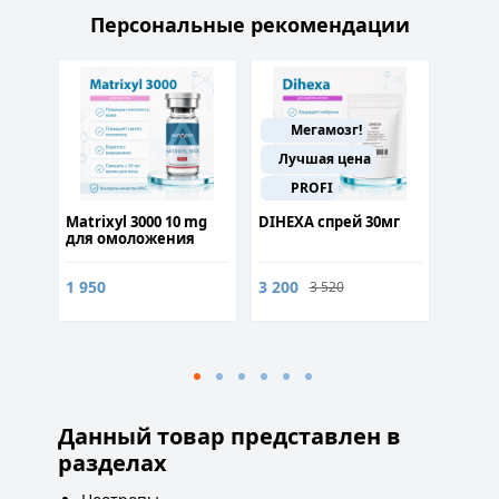
Персональные рекомендации
Мегамозг!
Лучшая цена
PROFI
P
10
Matrixyl 3000 10 mg
DIHEXA спрей 30мг
Tesam
для омоложения
(Теса
кожи
TH950
1 950
3 200
1 200
3 520
Данный товар представлен в
разделах