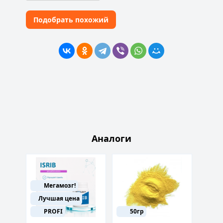
Подобрать похожий
Аналоги
Мегамозг!
Лучшая цена
10м
PROFI
50гр