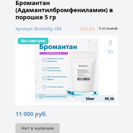
Бромантан
(Адамантилбромфениламин) в
порошке 5 гр
Артикул: Broma5g-1B4
5 отзывов
Мы советуем
50мг
99,36
11 000
руб.
Нет в наличии