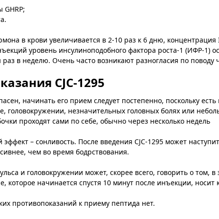
ы GHRP;
а.
она в крови увеличивается в 2-10 раз к 6 дню, концентрация I
инъекций уровень инсулиноподобного фактора роста-1 (ИФР-1)
ин раз в неделю. Очень часто возникают разногласия по поводу
казания CJC-1295
пасен, начинать его прием следует постепенно, поскольку ест
, головокружении, незначительных головных болях или неболь
очки проходят сами по себе, обычно через несколько недель
ффект – сонливость. После введения CJC-1295 может наступить
сивнее, чем во время бодрствования.
льса и головокружении может, скорее всего, говорить о том, в
е, которое начинается спустя 10 минут после инъекции, носит
их противопоказаний к приему пептида нет.