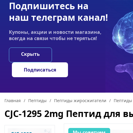
Подпишитесь на
Акции
Оплата
Статьи
Контакты
наш телеграм канал!
График работы:
Купоны, акции и новости магазина,
Пн-пт 9:00–19:00
всегда на связи чтобы не теряться!
НООТРОПЫ
ГРИ
Скрыть
Подписаться
Главная
/
Пептиды
/
Пептиды жиросжигатели
/
Пептиды 
CJC-1295 2mg Пептид для 
Мы советуем