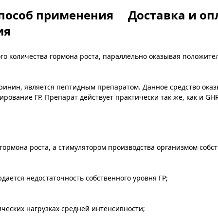
пособ применения
Доставка и оп
ия
ого количества гормона роста, параллельно оказывая положи
ринин, является пептидным препаратом. Данное средство оказ
ирование ГР. Препарат действует практически так же, как и GH
гормона роста, а стимулятором производства организмом собс
юдается недостаточность собственного уровня ГР;
еских нагрузках средней интенсивности;