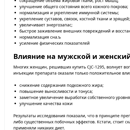
сокращение объема жировой ткани, рост мышц;
улучшение общего состояния всего кожного покрова;
нормализация и укрепление иммунной системы;
укрепление суставов, связок, костной ткани и зрящей;
увеличивает энергозапас;
быстрое заживление внешних повреждений и восстан
нормализация сна.ъ
усиление физических показателей
Влияние на мужской и женски
Многих женщин, решивших купить CJC-1295, волнует вопр
инъекции препарата оказали только положительное вли
снижение содержания подкожного жира;
повышение выносливости и тонуса;
заметное увеличение выработки собственного уровня
улучшение качества кожи
Результаты исследования показали, что в принципе преп
либо существенных побочных эффектов. Кстати, стоит с
применяли никаких диет.