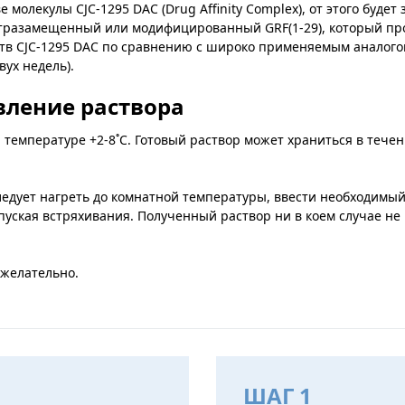
 молекулы CJC-1295 DAC (Drug Affinity Complex), от этого будет
 тетразамещенный или модифицированный GRF(1-29), который пр
 CJC-1295 DAC по сравнению с широко применяемым аналогом GR
ух недель).
вление раствора
температуре +2-8˚C. Готовый раствор может храниться в течени
следует нагреть до комнатной температуры, ввести необходи
уская встряхивания. Полученный раствор ни в коем случае не 
 желательно.
ШАГ 1