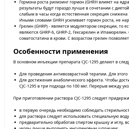
Гормона роста рилизинг гормон (GHRH влияет на ядра
результаты будут гораздо лучше в сочетании с диет
слабым в часы когда естественная секреция снижена 
Иными словами GHRH усиливает гормон роста, не нару
Грелин (GHRP) - является модулятором секреции, то 
являются GHRP-6, GHRP-2, Гексарелин и Ипаморелин. 
соматостатина в крови. С возрастом грелин позволяе
Особенности применения
В основном инъекции препарата CJC-1295 делают в след
Для проведения антивозврастной терапии. Для этого
Для достижения анаболического эффекта. Чтобы дос
CJC-1295 в три подхода по 100 мкг. Перерыв между у
При приготовлении раствора CJC-1295 следует придержи
в первую очередь необходимо соблюдать стерильность
для раствора следует использовать специальную воду
предварительно обработав спиртом крышку и иглу, во
уколы лучше выполнять инсулиновым шприцем;