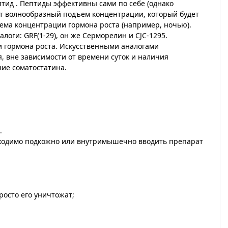
тид . Пептиды эффективны сами по себе (однако
ет волнообразный подъем концентрации, который будет
ъема концентрации гормона роста (например, ночью).
оги: GRF(1-29), он же Серморелин и CJC-1295.
ии гормона роста. Искусственными аналогами
, вне зависимости от времени суток и наличия
ние соматостатина.
.
обходимо подкожно или внутримышечно вводить препарат
росто его уничтожат;