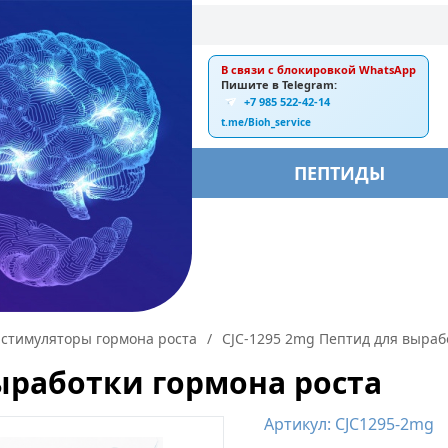
В связи с блокировкой WhatsApp
E-mail:
Пишите в Telegram:
+7 985 522-42-14
ankebiorus@gmail.com
t.me/Bioh_service
БЫ
ПЕПТИДЫ
стимуляторы гормона роста
/
CJC-1295 2mg Пептид для выраб
выработки гормона роста
Артикул: CJC1295-2mg