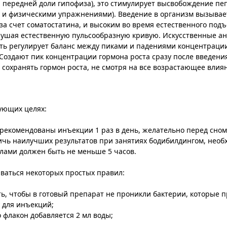
 передней доли гипофиза), это стимулирует высвобождение пеп
ой и физическими упражнениями). Введение в организм вызыва
за счет соматостатина, и высоким во время естественного под
шая естественную пульсообразную кривую. Искусственные анал
есть регулирует баланс между пиками и падениями концентрац
Создают пик концентрации гормона роста сразу после введения
т сохранять гормон роста, не смотря на все возрастающее влия
ующих целях:
 рекомендованы инъекции 1 раз в день, желательно перед сном
тичь наилучших результатов при занятиях бодибилдингом, не
колами должен быть не меньше 5 часов.
ваться некоторых простых правил:
, чтобы в готовый препарат не проникли бактерии, которые п
 для инъекций;
 флакон добавляется 2 мл воды;