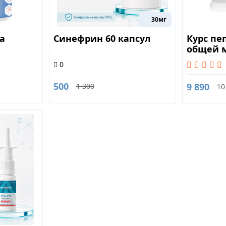
30мг
a
Синефрин 60 капсул
Курс пе
общей 
0
500
9 890
1 300
10