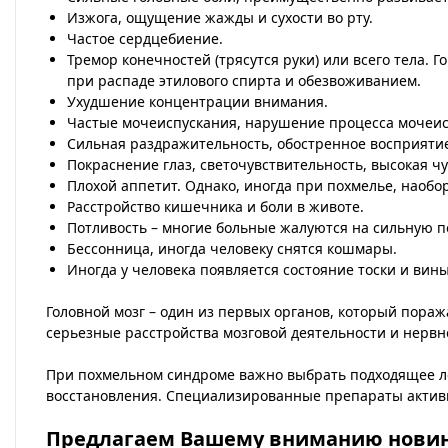
Изжога, ощущение жажды и сухости во рту.
Частое сердцебиение.
Тремор конечностей (трясутся руки) или всего тела. Г
при распаде этилового спирта и обезвоживанием.
Ухудшение концентрации внимания.
Частые мочеиспускания, нарушение процесса мочеис
Сильная раздражительность, обостренное восприятие
Покраснение глаз, светочувствительность, высокая чу
Плохой аппетит. Однако, иногда при похмелье, наобор
Расстройство кишечника и боли в животе.
Потливость – многие больные жалуются на сильную п
Бессонница, иногда человеку снятся кошмары.
Иногда у человека появляется состояние тоски и вины
Головной мозг – один из первых органов, который пора
серьезные расстройства мозговой деятельности и нервн
При похмельном синдроме важно выбрать подходящее ле
восстановления. Специализированные препараты активи
Предлагаем Вашему вниманию новинк