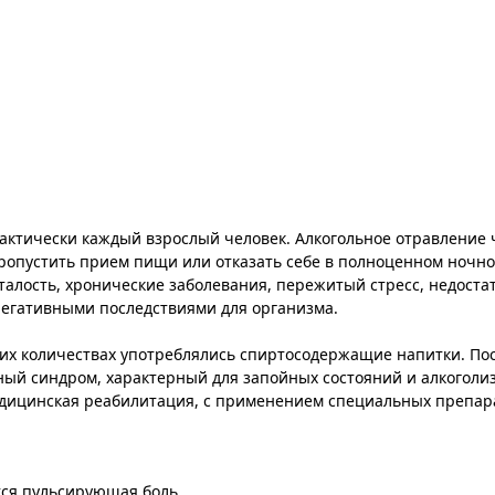
рактически каждый взрослый человек. Алкогольное отравление 
ропустить прием пищи или отказать себе в полноценном ночно
сталость, хронические заболевания, пережитый стресс, недоста
егативными последствиями для организма.
каких количествах употреблялись спиртосодержащие напитки. По
тный синдром, характерный для запойных состояний и алкоголи
едицинская реабилитация, с применением специальных препарат
ся пульсирующая боль.