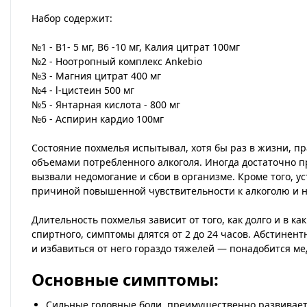
Набор содержит:
№1 - В1- 5 мг, В6 -10 мг, Калия цитрат 100мг
№2 - Ноотропный комплекс Ankebio
№3 - Магния цитрат 400 мг
№4 - l-цистеин 500 мг
№5 - Янтарная кислота - 800 мг
№6 - Аспирин кардио 100мг
Состояние похмелья испытывал, хотя бы раз в жизни, п
объемами потребленного алкоголя. Иногда достаточно п
вызвали недомогание и сбои в организме. Кроме того, у
причиной повышенной чувствительности к алкоголю и н
Длительность похмелья зависит от того, как долго и в 
спиртного, симптомы длятся от 2 до 24 часов. Абстинен
и избавиться от него гораздо тяжелей — понадобится м
Основные симптомы:
Сильные головные боли, преимущественно развивает