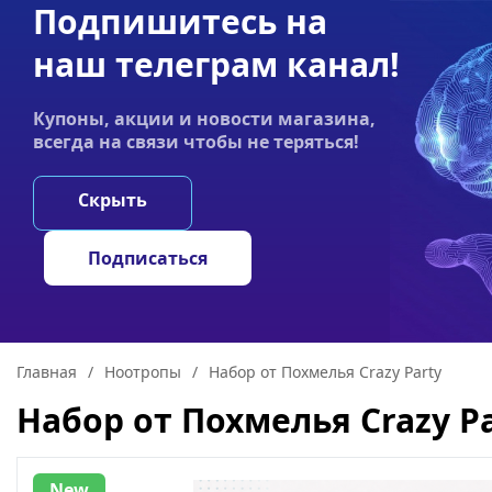
Подпишитесь на
Акции
Оплата
Статьи
Контакты
наш телеграм канал!
График работы:
Купоны, акции и новости магазина,
Пн-пт 9:00–19:00
всегда на связи чтобы не теряться!
НООТРОПЫ
ГРИ
Скрыть
Подписаться
Главная
/
Ноотропы
/
Набор от Похмелья Crazy Party
Набор от Похмелья Crazy P
New