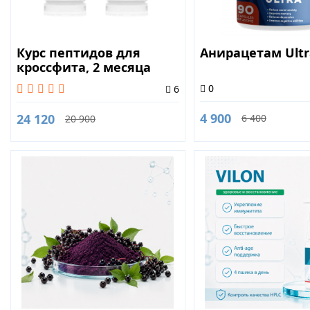
Курс пептидов для
Анирацетам Ultr
кроссфита, 2 месяца
0
6
4 900
24 120
6 400
20 900