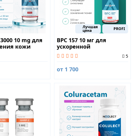
Лучшая
PROFI
цена
 3000 10 mg для
BPC 157 10 мг для
ения кожи
ускоренной
регенерации и защиты
5
от токсинов
от 1 700