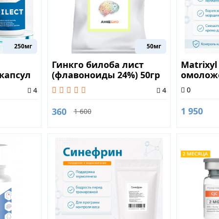
250мг
50мг
Гинкго билоба лист
Matrixyl
 капсул
(флавоноиды 24%) 50гр
омолож
0
4
4
1 950
360
1 600