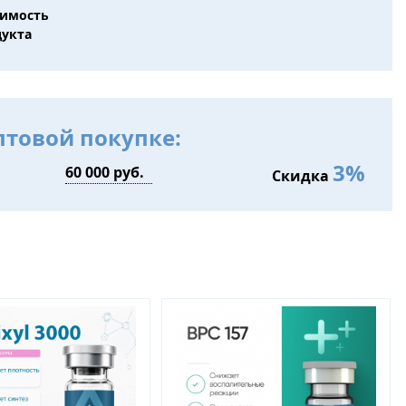
оимость
дукта
птовой покупке:
3%
Скидка