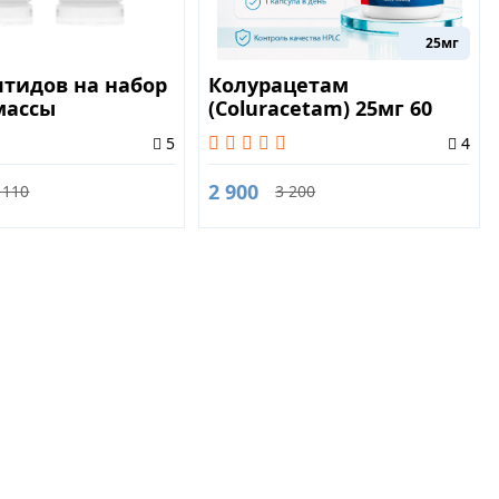
25мг
птидов на набор
Колурацетам
массы
(Coluracetam) 25мг 60
капсул
5
4
2 900
 110
3 200