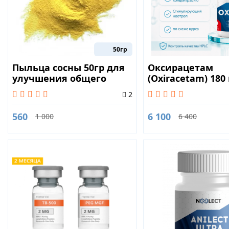
50гр
Пыльца сосны 50гр для
Оксирацетам
улучшения общего
(Oxiracetam) 180
самочувствия
2
560
6 100
1 000
6 400