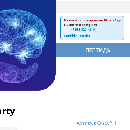
В связи с блокировкой WhatsApp
E-mail:
Пишите в Telegram:
+7 985 522-42-14
ankebiorus@gmail.com
t.me/Bioh_service
БЫ
ПЕПТИДЫ
arty
Артикул: CrazyP_1