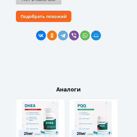
Подобрать похожий
Аналоги
25мг
20мг
150