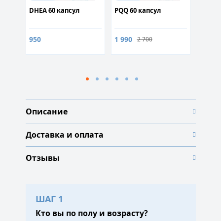
н 60
DHEA 60 капсул
PQQ 60 капсул
Epicat
капсу
950
1 990
1 900
2 700
Описание
Доставка и оплата
Отзывы
ШАГ 1
Кто вы по полу и возрасту?