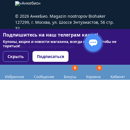
© 2026 АнкеБио. Magazin nootropov Biohaker
127299, г. Москва, ул. Шоссе Энтузиастов, 56 стр.
32
Подпишитесь на наш телеграм канал!
+7 (495) 227-22-05
+7 (985) 227-22-05
Купоны, акции и новости магазина, всегда на связи чтобы не
теряться!
Email:
ankebiorus@gmail.com
Скрыть
Подписаться
0
0
Разделы сайта
Избранное
Сообщение
Бонусы
Корзина
Кабинет
Категории
Доставка
Biohacker Host в соцсетях