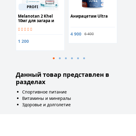
150
PROFI
акт
Melanotan 2 Khel
Анирацетам Ultra
Epicat
10мг для загара и
капсу
похудения
4 900
1 900
6 400
1 200
Данный товар представлен в
разделах
Спортивное питание
Витамины и минералы
Здоровье и долголетие