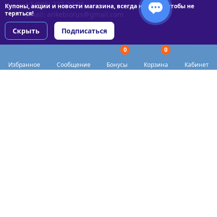
+7 (985) 227-22-05
Купоны, акции и новости магазина, всегда на связи чтобы не
теряться!
Email:
ankebiorus@gmail.com
Скрыть
Подписаться
0
0
Разделы сайта
Избранное
Сообщение
Бонусы
Корзина
Кабинет
Категории
Доставка
Biohacker Host в соцсетях
Публичная оферта
Политика конфиденциальности
Согласие на обработку персональных данных
Пункты выдачи
Акции