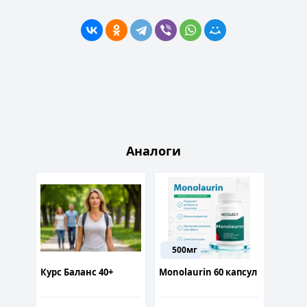
Аналоги
500мг
500
 60
Курс Баланс 40+
Monolaurin 60 капсул
Trimet
(TMG) 