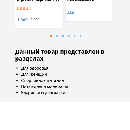
ацетил L тирозин 100
(босвелиевая
капсул
кислота 60%) 50гр
480
1 900
5 500
2 000
Данный товар представлен в
разделах
Для здоровья
Для женщин
Спортивное питание
Витамины и минералы
Здоровье и долголетие