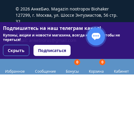
© 2026 АнкеБио. Magazin nootropov Biohaker
127299, г. Москва, ул. Шоссе Энтузиастов, 56 стр.
32
Подпишитесь на наш телеграм канал!
+7 (495) 227-22-05
+7 (985) 227-22-05
Купоны, акции и новости магазина, всегда на связи чтобы не
теряться!
Email:
ankebiorus@gmail.com
Скрыть
Подписаться
0
0
Разделы сайта
Избранное
Сообщение
Бонусы
Корзина
Кабинет
Категории
Доставка
Biohacker Host в соцсетях