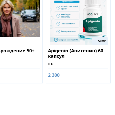
50мг
зрождение 50+
Apigenin (Апигенин) 60
капсул
0
2 300