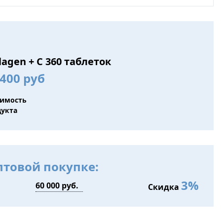
lagen + C 360 таблеток
400 руб
оимость
дукта
птовой покупке:
3%
Скидка