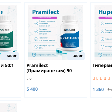
500мг
300мг
и 50:1
Pramilect
Гиперзи
(Прамирацетам) 90
0
5 400
1 360
1 