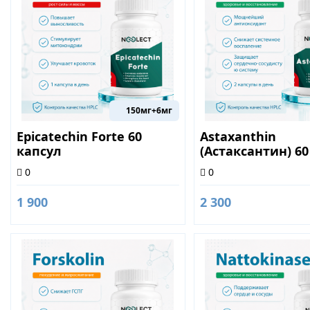
150мг+6мг
Epicatechin Forte 60
Astaxanthin
капсул
(Астаксантин) 60
0
0
1 900
2 300