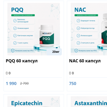
20мг
PQQ 60 капсул
NAC 60 капсул
0
0
1 990
750
2 700