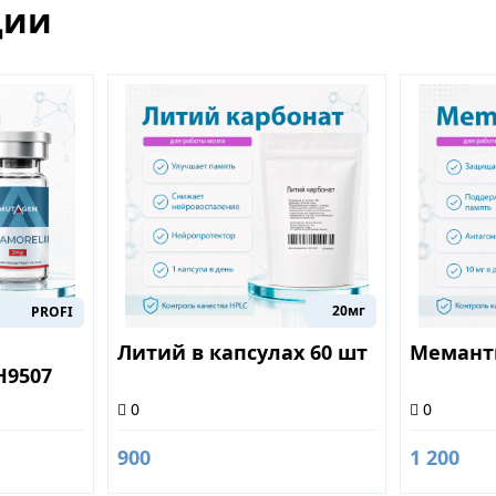
ции
20мг
PROFI
Литий в капсулах 60 шт
Мемант
H9507
0
0
900
1 200