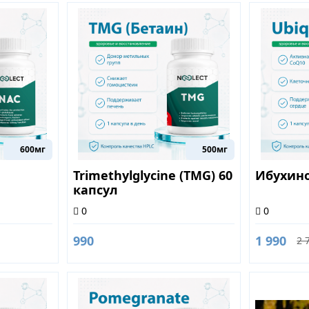
600мг
500мг
Trimethylglycine (TMG) 60
Ибухино
капсул
0
0
990
1 990
2 