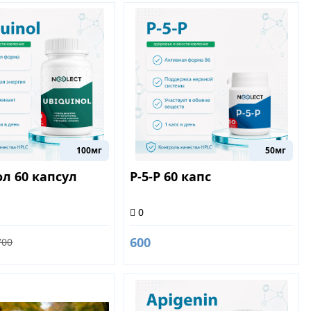
100мг
50мг
л 60 капсул
P-5-P 60 капс
0
600
700