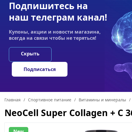
Подпишитесь на
Акции
Оплата
Статьи
Контакты
наш телеграм канал!
График работы:
Купоны, акции и новости магазина,
Пн-пт 9:00–19:00
всегда на связи чтобы не теряться!
НООТРОПЫ
ГРИ
Скрыть
Подписаться
Главная
/
Спортивное питание
/
Витамины и минералы
/
NeoCell Super Collagen + C 
New