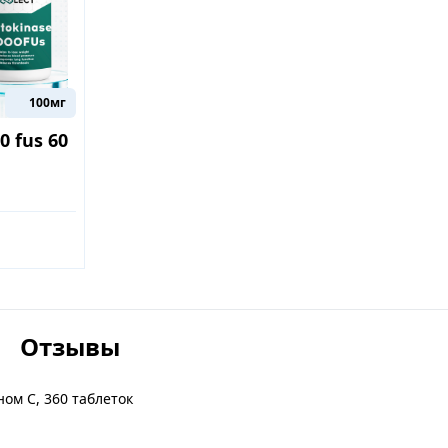
100мг
 fus 60
Отзывы
ном C, 360 таблеток