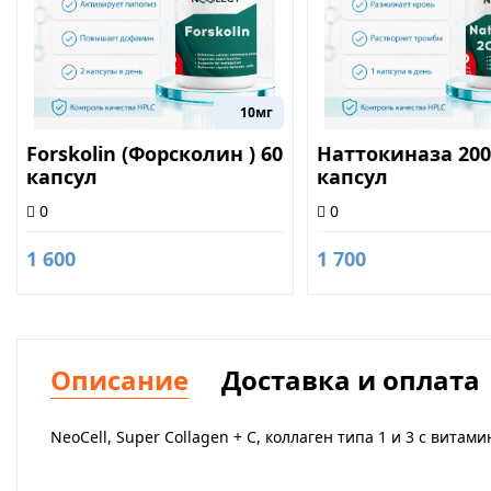
10мг
Forskolin (Форсколин ) 60
Наттокиназа 2000
капсул
капсул
0
0
1 600
1 700
Описание
Доставка и оплата
NeoCell, Super Collagen + C, коллаген типа 1 и 3 с витами