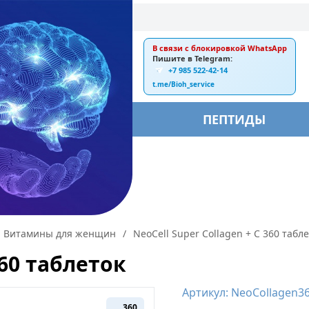
В связи с блокировкой WhatsApp
E-mail:
Пишите в Telegram:
+7 985 522-42-14
ankebiorus@gmail.com
t.me/Bioh_service
БЫ
ПЕПТИДЫ
Витамины для женщин
/
NeoCell Super Collagen + C 360 табл
360 таблеток
Артикул: NeoCollagen3
360