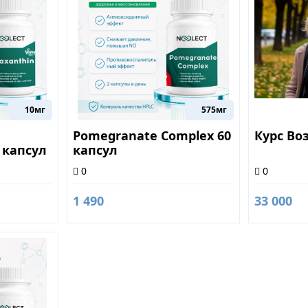
10мг
575мг
Pomegranate Complex 60
Курс Во
 капсул
капсул
0
0
1 490
33 000