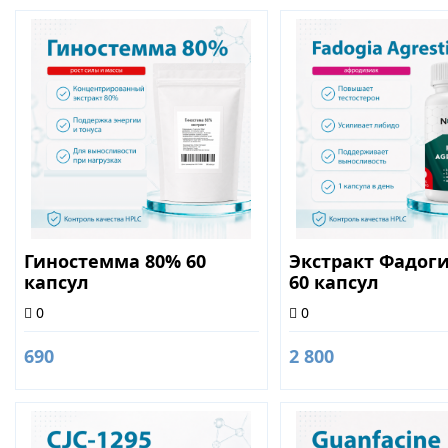
Гиностемма 80% 60
Экстракт Фадоги
капсул
60 капсул
0
0
690
2 800