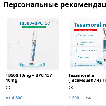
Персональные рекоменда
TB500 10mg + BPC 157
Tesamorelin
10mg
(Тесаморелин) T
2mg
0
0
от 4 800
1 200
2 300