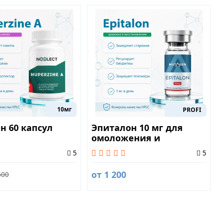
10мг
PROFI
н 60 капсул
Эпиталон 10 мг для
омоложения и
повышения
5
5
выносливости
от 1 200
500