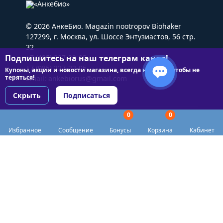
© 2026 АнкеБио. Magazin nootropov Biohaker
127299, г. Москва, ул. Шоссе Энтузиастов, 56 стр.
32
Подпишитесь на наш телеграм канал!
+7 (495) 227-22-05
+7 (985) 227-22-05
Купоны, акции и новости магазина, всегда на связи чтобы не
теряться!
Email:
ankebiorus@gmail.com
Скрыть
Подписаться
0
0
Разделы сайта
Избранное
Сообщение
Бонусы
Корзина
Кабинет
Категории
Доставка
Biohacker Host в соцсетях