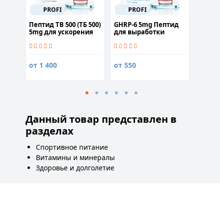
50м
PROFI
PROFI
 100
Пептид TB 500 (ТБ 500)
GHRP-6 5mg Пептид
Гинкг
5mg для ускорения
для выработки
(флав
метаболизма
гормона роста
50гр
от 1 400
от 550
360
1
Данный товар представлен в
разделах
Спортивное питание
Витамины и минералы
Здоровье и долголетие