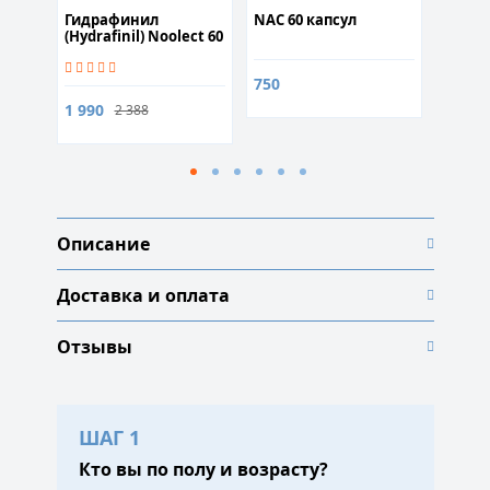
Гидрафинил
NAC 60 капсул
Forsko
(Hydrafinil) Nooleсt 60
) 60 к
капсул
750
1 600
1 990
2 388
Описание
Доставка и оплата
Отзывы
ШАГ 1
Кто вы по полу и возрасту?