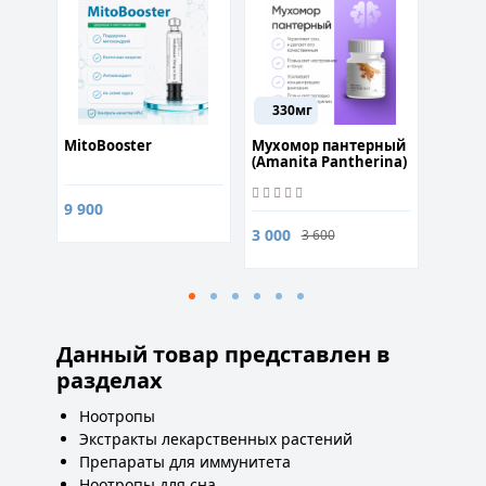
330мг
курс
MitoBooster
Мухомор пантерный
Teripa
(Amanita Pantherina)
3мл (Р
60 капсул для
стимуляции обмена
9 900
9 000
веществ
3 000
3 600
Данный товар представлен в
разделах
Ноотропы
Экстракты лекарственных растений
Препараты для иммунитета
Ноотропы для сна