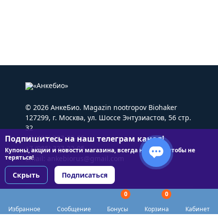
© 2026 АнкеБио. Magazin nootropov Biohaker
127299, г. Москва, ул. Шоссе Энтузиастов, 56 стр.
32
Подпишитесь на наш телеграм канал!
+7 (495) 227-22-05
+7 (985) 227-22-05
Купоны, акции и новости магазина, всегда на связи чтобы не
теряться!
Email:
ankebiorus@gmail.com
Скрыть
Подписаться
0
0
Разделы сайта
Избранное
Сообщение
Бонусы
Корзина
Кабинет