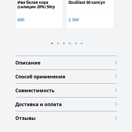
Ива белая кора
Ibudilast 60 капсул
Босве
 50гр
(салицин 20%) 50гр
(босв
кислот
680
2 300
480
Описание
Способ применения
Совместимость
Доставка и оплата
Отзывы