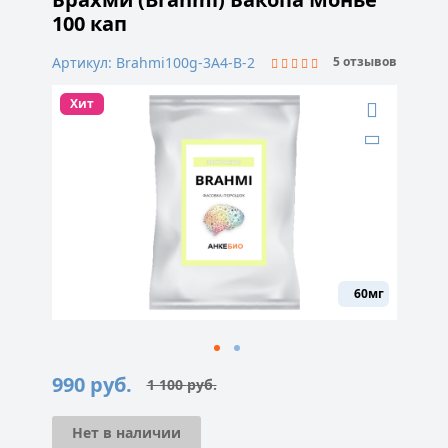
100 кап
Артикул: Brahmi100g-3A4-B-2
5 отзывов
Хит
60мг
990
руб.
1 100
руб.
Первоначальная
Текущая
цена
цена:
составляла
990 руб..
1
Нет в наличии
100 руб..