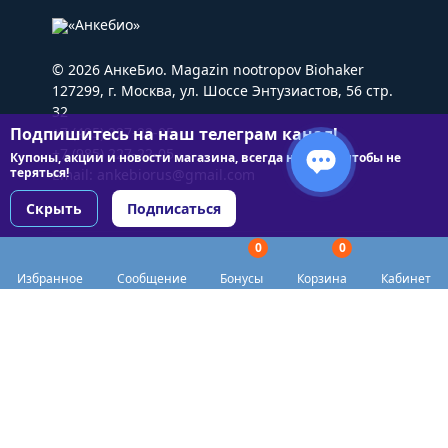
© 2026 АнкеБио. Magazin nootropov Biohaker
127299, г. Москва, ул. Шоссе Энтузиастов, 56 стр.
32
Подпишитесь на наш телеграм канал!
+7 (495) 227-22-05
+7 (985) 227-22-05
Купоны, акции и новости магазина, всегда на связи чтобы не
теряться!
Email:
ankebiorus@gmail.com
Скрыть
Подписаться
0
0
Разделы сайта
Избранное
Сообщение
Бонусы
Корзина
Кабинет
Категории
Доставка
Biohacker Host в соцсетях