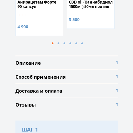
Анирацетам Форте
CBD oil (Каннабидиол
Pramil
90 капсул
1500мг) 50мл против
(Прам
стресса и мигрени
3 500
5 400
4 900
Описание
Способ применения
Доставка и оплата
Отзывы
ШАГ 1