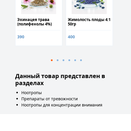
г для
Эхинацея трава
Жимолость плоды 4:1
Когот
ния
(полифенолы 4%)
50гр
марти
50гр
(харп
50гр
390
400
550
Данный товар представлен в
разделах
Ноотропы
Препараты от тревожности
Ноотропы для концентрации внимания