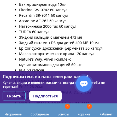
Бактерицидная вода 10мл
Fitorine GW-0742 60 капсул
Recardin SR-9011 60 капсул
Accadine AC-262 60 капсул
Наттокиназа 2000 fus 60 капсул
TUDCA 60 капсул
Жидкий кальций с магнием 473 мл
Жидкий витамин D3 для детей 400 МЕ 10 мл
EpiCor сухой дрожжевой ферментат 30 капсул
Масло антарктического криля 120 капсул
Nature’s Way, Alive! комплекс
мультивитаминов для детей 60 шт
PEA 60 капсул
DIHEXA 10 капсул
Подпишитесь на наш телеграм канал!
Глиалия 60 капсул
Купоны, акции и новости магазина, всегда на связи чтобы не
Pe 22-28 20мг
теряться!
Липосомальные витамины A, D3, E и K2
Скрыть
Подписаться
250 мл
NeoCell Super Collagen + C 360 таблеток
0
0
Hobe Labs Energizer стимулятор роста волос
237 мл
Избранное
Сообщение
Бонусы
Корзина
Кабинет