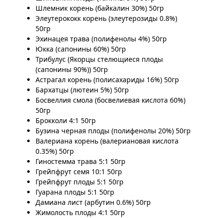
Шлемник корень (байкалин 30%) 50гр
Элеутерококк корень (элеутерозиды 0.8%)
50гр
Эхинацея трава (полифенолы 4%) 50гр
Юкка (сапонины 60%) 50гр
Трибулус (Якорцы стелющиеся плоды
(сапонины 90%)) 50гр
Астрагал корень (полисахариды 16%) 50гр
Бархатцы (лютеин 5%) 50гр
Босвеллия смола (босвелиевая кислота 60%)
50гр
Брокколи 4:1 50гр
Бузина черная плоды (полифенолы 20%) 50гр
Валериана корень (валериановая кислота
0.35%) 50гр
Гиностемма трава 5:1 50гр
Грейпфрут семя 10:1 50гр
Грейпфрут плоды 5:1 50гр
Гуарана плоды 5:1 50гр
Дамиана лист (арбутин 0.6%) 50гр
Жимолость плоды 4:1 50гр