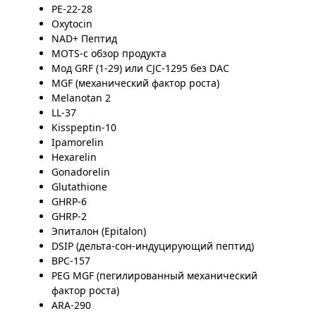
PE-22-28
Oxytocin
NAD+ Пептид
MOTS-c обзор продукта
Мод GRF (1-29) или CJC-1295 без DAC
MGF (механический фактор роста)
Melanotan 2
LL-37
Kisspeptin-10
Ipamorelin
Hexarelin
Gonadorelin
Glutathione
GHRP-6
GHRP-2
Эпиталон (Epitalon)
DSIP (дельта-сон-индуцирующий пептид)
BPC-157
PEG MGF (пегилированный механический
фактор роста)
ARA-290