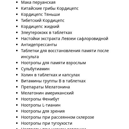
Мака перуанская
Китайские грибы Кордицепс
Кордицепс Тяньши
Тибетский Кордицепс
Кордицепс жидкий
Элеутерококк в таблетках
Настойки экстракта Левзеи сафлоровидной
Антидепрессанты
Таблетки для восстановления памяти после
инсульта
Ноотропы для памяти взрослым
Сульбутиамин
Холин в таблетках и капсулах
Витамины группы B в таблетках
Препараты Мелатонина
Мелатонин американский
Ноотропы Фенибут
Ноотропы L-тианин
Ноотропы для зрения
Ноотропы при рассеянном склерозе
Ноотропы при тугоухости