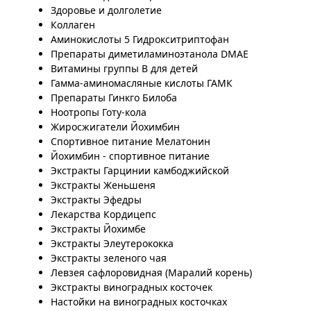
Здоровье и долголетие
Коллаген
Аминокислоты 5 Гидрокситриптофан
Препараты диметиламиноэтанола DMAE
Витамины группы B для детей
Гамма-аминомасляные кислоты ГАМК
Препараты Гинкго Билоба
Ноотропы Готу-кола
Жиросжигатели Йохимбин
Спортивное питание Мелатонин
Йохимбин - спортивное питание
Экстракты Гарцинии камбоджийской
Экстракты Женьшеня
Экстракты Эфедры
Лекарства Кордицепс
Экстракты Йохимбе
Экстракты Элеутерококка
Экстракты зеленого чая
Левзея сафлоровидная (Маралий корень)
Экстракты виноградных косточек
Настойки на виноградных косточках