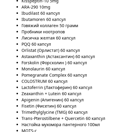
Kisspeptin-10 5mg
ARA-290 10mg
Ibudilast 60 капсул
Ibutamoren 60 капсул
Говяжий коллаген 50 грамм
Пробники ноотропов
Лисичка желтая 60 капсул
PQQ 60 капсул
Orlistat (Орлистат) 60 капсул
Astaxanthin (Астаксантин) 60 капсул
Forskolin (Форсколин ) 60 капсул
Monolaurin 60 капсул
Pomegranate Complex 60 капсул
COLOSTRUM 60 капсул
Lactoferrin (Лактоферин) 60 капсул
Zeaxanthin + Lutein 60 капсул
Apigenin (Апигенин) 60 капсул
Fisetin (Фисетин) 60 капсул
Trimethylglycine (TMG) 60 капсул
Trans-Pterostilbene + Quercetin 60 капсул
Настойка мухомора пантерного 100мл
MOTS-c