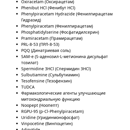
Oxiracetam (Оксирацетам)
Phenibut HCl (Фенибут HCl)
Phenylpiracetam Hydrazide (Фенилпирацетам
Гидразид)
Phenylpiracetam (Фенилпирацетам)
Phosphatidylserine (Фосфатидилсерин)
Pramiracetam (Прамирацетам)
PRL-8-53 (ПРЛ-8-53)
PQQ (Динатриевая соль)
SAM-e (S-аденозил-L-метионина дисульфат
тозилат)
Spermidine 3HCl (Спермидин 3HCl)
Sulbutiamine (Сульбутиамин)
Tesofensine (Тезофензин)
TUDCA
Фармакологические агенты улучшающие
митохондриальную функцию
Noopept (Ноопепт)
RGPU-95 (p-Cl-Phenylpiracetam)
Uridine (Уридинмонофосфат)
Vinpocetine (Винпоцетин)
Adipotide