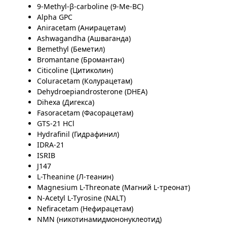
9-Methyl-β-carboline (9-Me-BC)
Alpha GPC
Aniracetam (Анирацетам)
Ashwagandha (Ашваганда)
Bemethyl (Беметил)
Bromantane (Бромантан)
Citicoline (Цитиколин)
Coluracetam (Колурацетам)
Dehydroepiandrosterone (DHEA)
Dihexa (Дигекса)
Fasoracetam (Фасорацетам)
GTS-21 HCl
Hydrafinil (Гидрафинил)
IDRA-21
ISRIB
J147
L-Theanine (Л-теанин)
Magnesium L-Threonate (Магний L-треонат)
N-Acetyl L-Tyrosine (NALT)
Nefiracetam (Нефирацетам)
NMN (никотинамидмононуклеотид)