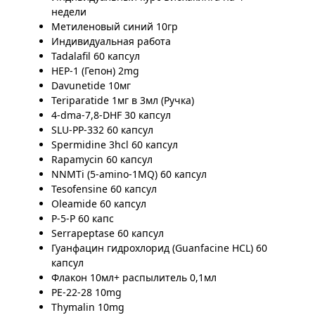
недели
Метиленовый синий 10гр
Индивидуальная работа
Tadalafil 60 капсул
HEP-1 (Гепон) 2mg
Davunetide 10мг
Teriparatide 1мг в 3мл (Ручка)
4-dma-7,8-DHF 30 капсул
SLU-PP-332 60 капсул
Spermidine 3hcl 60 капсул
Rapamycin 60 капсул
NNMTi (5-amino-1MQ) 60 капсул
Tesofensine 60 капсул
Oleamide 60 капсул
P-5-P 60 капс
Serrapeptase 60 капсул
Гуанфацин гидрохлорид (Guanfacine HCL) 60
капсул
Флакон 10мл+ распылитель 0,1мл
PE-22-28 10mg
Thymalin 10mg