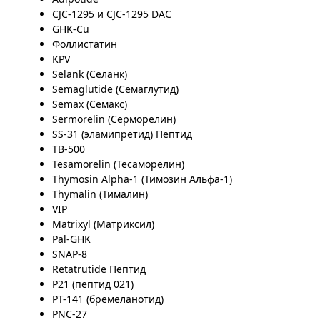
CJC-1295 и CJC-1295 DAC
GHK-Cu
Фоллистатин
KPV
Selank (Селанк)
Semaglutide (Семаглутид)
Semax (Семакс)
Sermorelin (Серморелин)
SS-31 (эламипретид) Пептид
TB-500
Tesamorelin (Тесаморелин)
Thymosin Alpha-1 (Тимозин Альфа-1)
Thymalin (Тималин)
VIP
Matrixyl (Матриксил)
Pal-GHK
SNAP-8
Retatrutide Пептид
P21 (пептид 021)
PT-141 (бремеланотид)
PNC-27