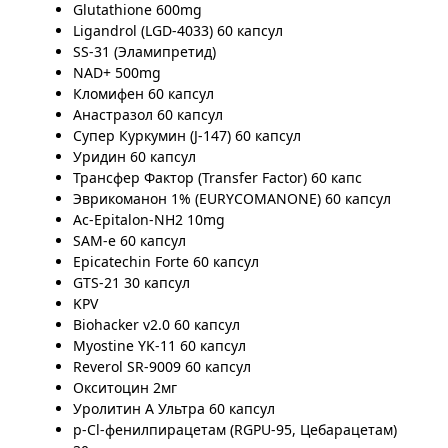
Glutathione 600mg
Ligandrol (LGD-4033) 60 капсул
SS-31 (Эламипретид)
NAD+ 500mg
Кломифен 60 капсул
Анастразол 60 капсул
Супер Куркумин (J-147) 60 капсул
Уридин 60 капсул
Трансфер Фактор (Transfer Factor) 60 капс
Эврикоманон 1% (EURYCOMANONE) 60 капсул
Ac-Epitalon-NH2 10mg
SAM-e 60 капсул
Epicatechin Forte 60 капсул
GTS-21 30 капсул
KPV
Biohacker v2.0 60 капсул
Myostine YK-11 60 капсул
Reverol SR-9009 60 капсул
Окситоцин 2мг
Уролитин А Ультра 60 капсул
p-Cl-фенилпирацетам (RGPU-95, Цебарацетам)