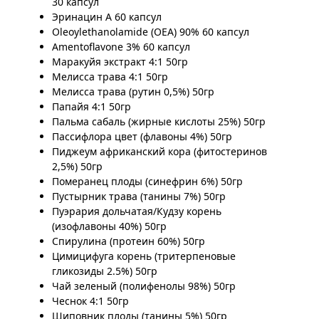
30 капсул
Эринацин А 60 капсул
Oleoylethanolamide (OEA) 90% 60 капсул
Amentoflavone 3% 60 капсул
Маракуйя экстракт 4:1 50гр
Мелисса трава 4:1 50гр
Мелисса трава (рутин 0,5%) 50гр
Папайя 4:1 50гр
Пальма сабаль (жирные кислоты 25%) 50гр
Пассифлора цвет (флавоны 4%) 50гр
Пиджеум африканский кора (фитостеринов
2,5%) 50гр
Померанец плоды (синефрин 6%) 50гр
Пустырник трава (танины 7%) 50гр
Пуэрария дольчатая/Кудзу корень
(изофлавоны 40%) 50гр
Спирулина (протеин 60%) 50гр
Цимицифуга корень (тритерпеновые
гликозиды 2.5%) 50гр
Чай зеленый (полифенолы 98%) 50гр
Чеснок 4:1 50гр
Шиповник плоды (танины 5%) 50гр