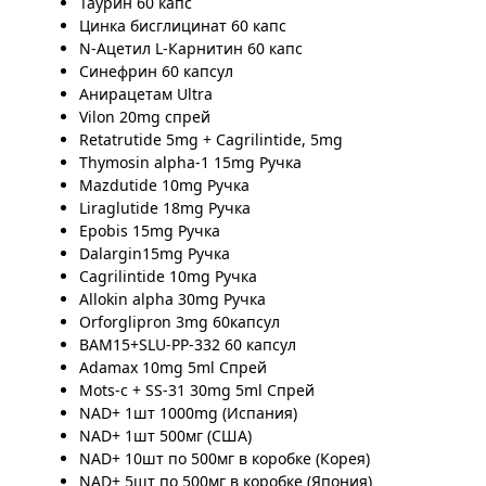
Таурин 60 капс
Цинка бисглицинат 60 капс
N-Ацетил L-Карнитин 60 капс
Синефрин 60 капсул
Анирацетам Ultra
Vilon 20mg спрей
Retatrutide 5mg + Cagrilintide, 5mg
Thymosin alpha-1 15mg Ручка
Mazdutide 10mg Ручка
Liraglutide 18mg Ручка
Epobis 15mg Ручка
Dalargin15mg Ручка
Cagrilintide 10mg Ручка
Allokin alpha 30mg Ручка
Orforglipron 3mg 60капсул
BAM15+SLU-PP-332 60 капсул
Adamax 10mg 5ml Спрей
Mots-c + SS-31 30mg 5ml Спрей
NAD+ 1шт 1000mg (Испания)
NAD+ 1шт 500мг (США)
NAD+ 10шт по 500мг в коробке (Корея)
NAD+ 5шт по 500мг в коробке (Япония)