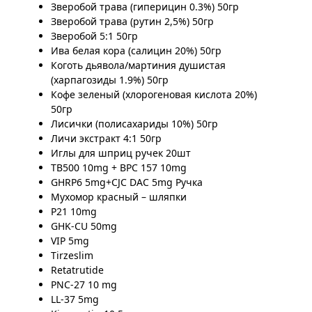
Зверобой трава (гиперицин 0.3%) 50гр
Зверобой трава (рутин 2,5%) 50гр
Зверобой 5:1 50гр
Ива белая кора (салицин 20%) 50гр
Коготь дьявола/мартиния душистая
(харпагозиды 1.9%) 50гр
Кофе зеленый (хлорогеновая кислота 20%)
50гр
Лисички (полисахариды 10%) 50гр
Личи экстракт 4:1 50гр
Иглы для шприц ручек 20шт
TB500 10mg + BPC 157 10mg
GHRP6 5mg+CJC DAC 5mg Ручка
Мухомор красный – шляпки
P21 10mg
GHK-CU 50mg
VIP 5mg
Tirzeslim
Retatrutide
PNC-27 10 mg
LL-37 5mg